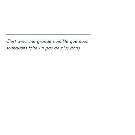
C’est avec une grande humilité que nous
souhaitons faire un pas de plus dans
l’engagement professionnel en nous
positionnant comme
un communicant
privilégié des causes engagées
.
Atypicalist
32 Boulevard de Strasbourg
75010
PARIS
FRANCE