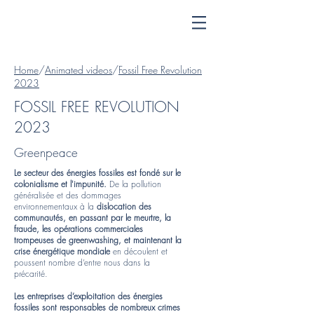
Home
/
Animated videos
/
Fossil Free Revolution
2023
FOSSIL FREE REVOLUTION
2023
Greenpeace
Le secteur des énergies fossiles est fondé sur le
colonialisme et l'impunité.
De la pollution
généralisée et des dommages
environnementaux à la
dislocation des
communautés, en passant par le meurtre, la
fraude, les opérations commerciales
trompeuses de greenwashing, et maintenant la
crise énergétique mondiale
en découlent et
poussent nombre d’entre nous dans la
précarité.
Les entreprises d’exploitation des énergies
fossiles sont responsables de nombreux crimes