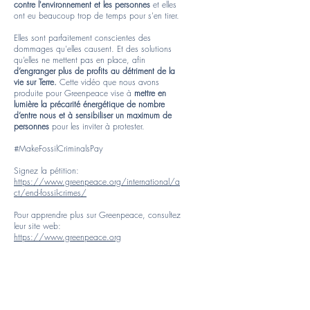
contre l'environnement et les personnes
et elles
ont eu beaucoup trop de temps pour s'en tirer.
Elles sont parfaitement conscientes des
dommages qu'elles causent. Et des solutions
qu’elles ne mettent pas en place, afin
d’engranger plus de profits
au détriment de la
vie sur Terre.
Cette vidéo que nous avons
produite pour Greenpeace vise à
mettre en
lumière la précarité énergétique de nombre
d’entre nous et à sensibiliser un maximum de
personnes
pour les inviter à protester.
#MakeFossilCriminalsPay
Signez la pétition:
https://www.greenpeace.org/international/a
ct/end-fossil-crimes/
Pour apprendre plus sur Greenpeace, consultez
leur site web:
https://www.greenpeace.org